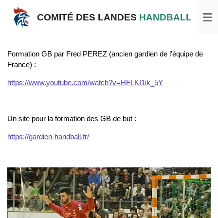
Passer
COMITÉ DES LANDES
HANDBALL
au
contenu
principal
Formation GB par Fred PEREZ (ancien gardien de l'équipe de
France) :
https://www.youtube.com/watch?v=HFLKI1ik_5Y
Un site pour la formation des GB de but :
https://gardien-handball.fr/