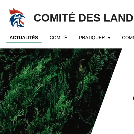
Passer
au
COMITÉ DES LAN
contenu
principal
ACTUALITÉS
COMITÉ
PRATIQUER
COM